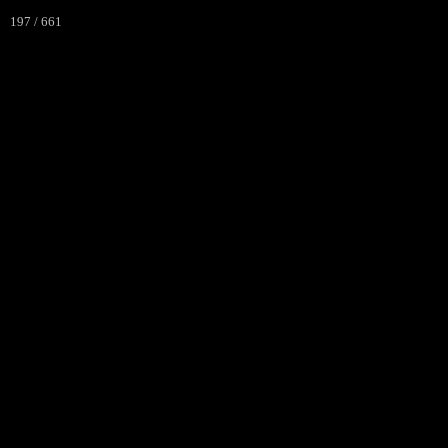
197 / 661
La Ronde d
J'aime courir à VERT LE PET
Accueil
Programme
I