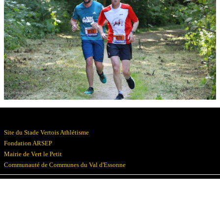
Résultats
Devenez bénévoles
Partenaires
Photos
▼
Site du Stade Vertois Athlétisme
Fondation ARSEP
Mairie de Vert le Petit
Communauté de Communes du Val d'Essonne