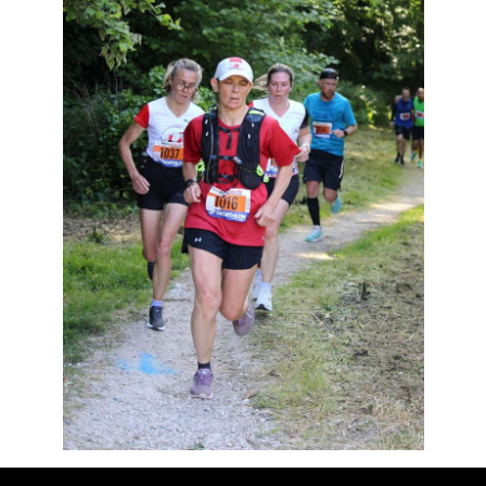
Résultats
Devenez bénévoles
Partenaires
Photos
▼