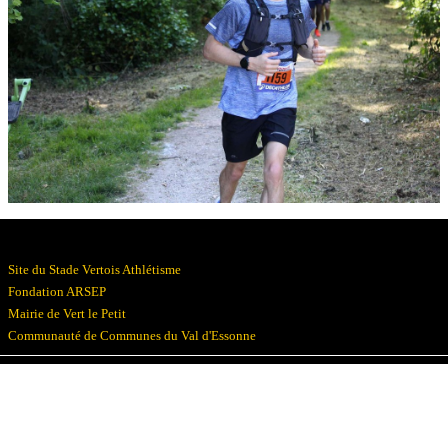
Résultats
Devenez bénévoles
Partenaires
Photos
▼
Site du Stade Vertois Athlétisme
Fondation ARSEP
Mairie de Vert le Petit
Communauté de Communes du Val d'Essonne