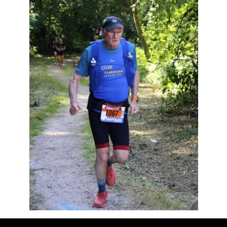
Résultats
Devenez bénévoles
Partenaires
Photos
▼