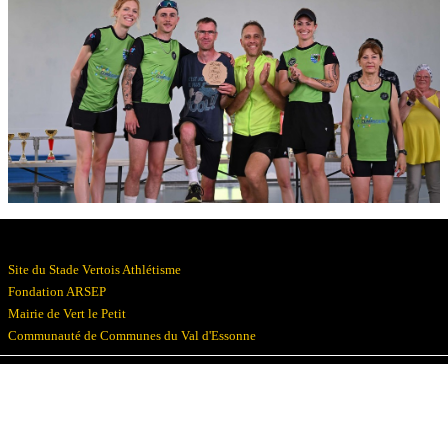
Résultats
Devenez bénévoles
Partenaires
Photos
▼
Site du Stade Vertois Athlétisme
Fondation ARSEP
Mairie de Vert le Petit
Communauté de Communes du Val d'Essonne