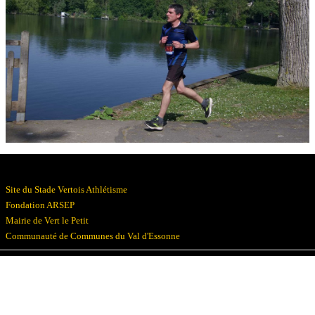
Résultats
Devenez bénévoles
Partenaires
Photos
▼
Site du Stade Vertois Athlétisme
Fondation ARSEP
Mairie de Vert le Petit
Communauté de Communes du Val d'Essonne