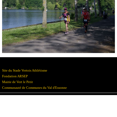
Résultats
Devenez bénévoles
Partenaires
Photos
▼
Site du Stade Vertois Athlétisme
Fondation ARSEP
Mairie de Vert le Petit
Communauté de Communes du Val d'Essonne