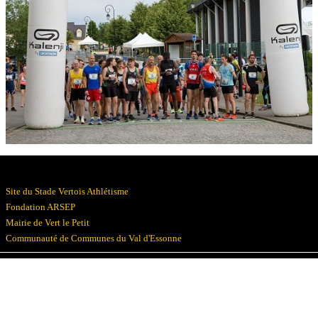
Résultats
Devenez bénévoles
Partenaires
Photos
▼
Site du Stade Vertois Athlétisme
Fondation ARSEP
Mairie de Vert le Petit
Communauté de Communes du Val d'Essonne